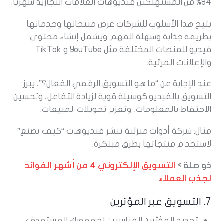
84% من المستهلكين فيديوهات العلامات التجارية شهريًا.
يتيح هذا الأسلوب للشركات عرض منتجاتها وخدماتها
بطريقة جذابة وسهلة الفهم. ويشمل إنشاء محتوى
فيديو للمنصات المختلفة مثل YouTube و TikTok
والإعلانات المرئية.
عند الإجابة عن “ما هو التسويق الرقمي الفعال؟”، يبرز
التسويق بالفيديو كوسيلة قوية لزيادة التفاعل، وتحسين
الاحتفاظ بالمعلومات، وتعزيز تحويلات المبيعات.
مثال: شركة أدوات منزلية تنشر فيديوهات “كيف تصنع”
لاستخدام منتجاتها بطرق مبتكرة.
ذو صلة >
التسويق الإلكتروني 4 من أشهر الفوائد
لجذب العملاء
7. التسويق عبر المؤثرين
تحديد المؤثرين المناسبين لجمهورك المستهدف