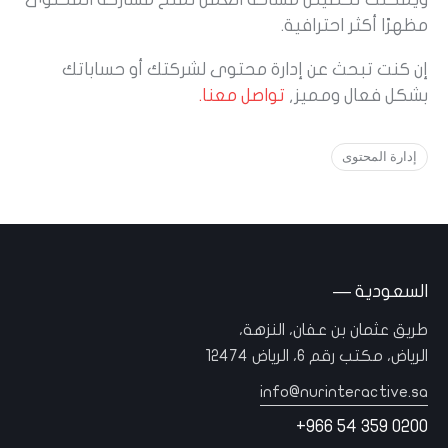
مظهرًا أكثر احترافية.
إن كنت تبحث عن إدارة محتوى لشركتك أو حساباتك
بشكل فعال ومميز,
تواصل معنا.
إدارة المحتوى
السعودية —
طريق عثمان بن عفان، النزهة،
الرياض، مكتب رقم 6، الرياض 12474
info@nurinteractive.sa
+966 54 359 0200