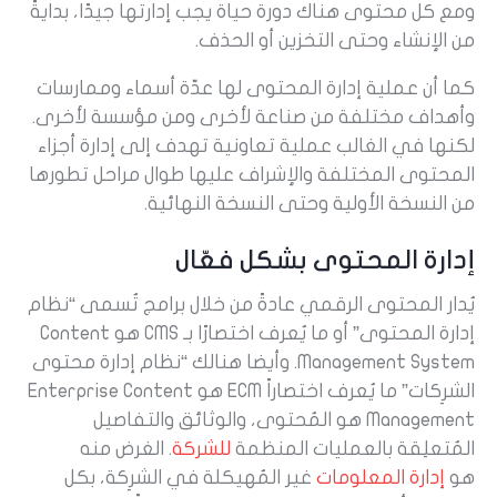
ومع كل محتوى هناك دورة حياة يجب إدارتها جيدًا، بدايةً
من الإنشاء وحتى التخزين أو الحذف.
كما أن عملية إدارة المحتوى لها عدّة أسماء وممارسات
وأهداف مختلفة من صناعة لأخرى ومن مؤسسة لأخرى.
لكنها في الغالب عملية تعاونية تهدف إلى إدارة أجزاء
المحتوى المختلفة والإشراف عليها طوال مراحل تطورها
من النسخة الأولية وحتى النسخة النهائية.
إدارة المحتوى بشكل فعّال
يُدار المحتوى الرقمي عادةً من خلال برامج تُسمى “نظام
إدارة المحتوى” أو ما يُعرف اختصارًا بـ CMS هو Content
Management System. وأيضا هنالك “نظام إدارة محتوى
الشرِكات” ما يُعرف اختصاراً
ECM هو
Enterprise Content
Management
هو المُحتوى، والوثائق والتفاصيل
المُتعلِقة بالعمليات المنظمة
للشركة
. الغرض منه
هو
إدارة المعلومات
غير المُهيكلة في الشرِكة، بكل