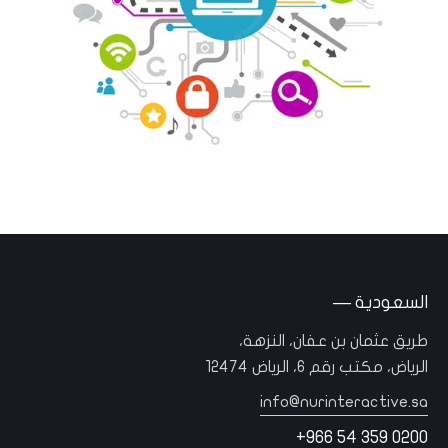
السعودية —
طريق عثمان بن عفان، النزهة،
الرياض، مكتب رقم 6، الرياض 12474
info@nurinteractive.sa
+966 54 359 0200